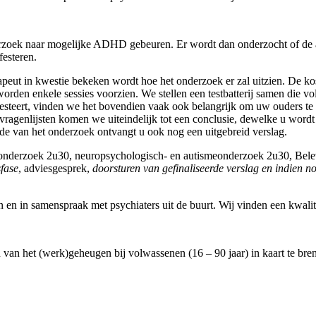
derzoek naar mogelijke ADHD gebeuren. Er wordt dan onderzocht of d
esteren.
eut in kwestie bekeken wordt hoe het onderzoek er zal uitzien. De kostp
worden enkele sessies voorzien. We stellen een testbatterij samen die
ifesteert, vinden we het bovendien vaak ook belangrijk om uw ouders t
vragenlijsten komen we uiteindelijk tot een conclusie, dewelke u word
nde van het onderzoek ontvangt u ook nog een uitgebreid verslag.
 IQ-onderzoek 2u30, neuropsychologisch- en autismeonderzoek 2u30, Bel
sfase
, adviesgesprek,
doorsturen van gefinaliseerde verslag en indien no
.
en in samenspraak met psychiaters uit de buurt. Wij vinden een kwalit
an het (werk)geheugen bij volwassenen (16 – 90 jaar) in kaart te breng