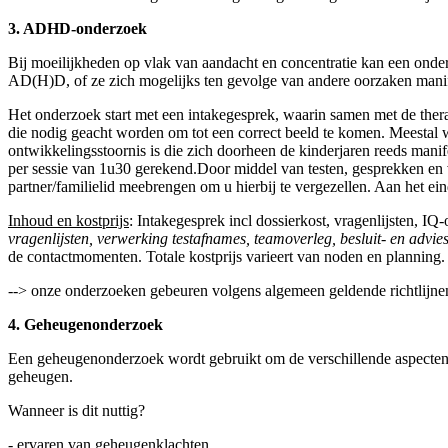
3. ADHD-onderzoek
Bij moeilijkheden op vlak van aandacht en concentratie kan een on
AD(H)D, of ze zich mogelijks ten gevolge van andere oorzaken manif
Het onderzoek start met een intakegesprek, waarin samen met de therap
die nodig geacht worden om tot een correct beeld te komen. Meestal 
ontwikkelingsstoornis is die zich doorheen de kinderjaren reeds man
per sessie van 1u30 gerekend.Door middel van testen, gesprekken en 
partner/familielid meebrengen om u hierbij te vergezellen. Aan het ei
Inhoud en kostprijs
: Intakegesprek incl dossierkost, vragenlijsten,
vragenlijsten, verwerking testafnames, teamoverleg, besluit- en advie
de contactmomenten. Totale kostprijs varieert van noden en planning
--> onze onderzoeken gebeuren volgens algemeen geldende richtlijnen 
4. Geheugenonderzoek
Een geheugenonderzoek wordt gebruikt om de verschillende aspecten v
geheugen.
Wanneer is dit nuttig?
- ervaren van geheugenklachten