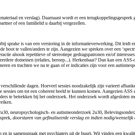
 materiaal en verslag). Daarnaast wordt er een terugkoppelingsgesprek
rtner of een familielid u daarbij vergezellen.
j sprake is van een verstoring in de informatieverwerking. Dit leidt e
 boot te vallen/anders te zijn. Aangezien we spreken over een ‘spectr
ctie alsook repetitieve of stereotiepe gedragspatronen en/of interesses
 meerdere domeinen (relaties, beroep...). Herkenbaar? Dan kan een ASS-
ren en trachten we na te gaan of er indicaties zijn voor een autismesp
verschillende dagen. Hoeveel sessies noodzakelijk zijn varieert afhank
e sessies om tot een coherent beeld te kunnen komen. Aangezien ASS ee
ers te betrekken bij het onderzoek.
Het onderzoek wordt afgesloten me
 reiken.
ek 2u30, neuropsychologisch- en autismeonderzoek 2u30, Belevingsonder
esprek,
doorsturen van gefinaliseerde verslag en indien nodig/wenselijk a
en in samenspraak met psychiaters uit de buurt. Wij vinden een kwalit