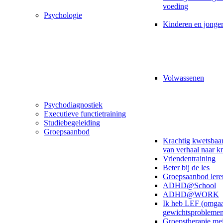
voeding
Psychologie
Kinderen en jonge
Volwassenen
Psychodiagnostiek
Executieve functietraining
Studiebegeleiding
Groepsaanbod
Krachtig kwetsbaar
van verhaal naar k
Vriendentraining
Beter bij de les
Groepsaanbod lere
ADHD@School
ADHD@WORK
Ik heb LEF (omga
gewichtsproblemen
Groepstherapie me