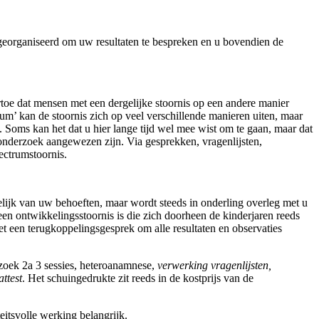
 georganiseerd om uw resultaten te bespreken en u bovendien de
rtoe dat mensen met een dergelijke stoornis op een andere manier
um’ kan de stoornis zich op veel verschillende manieren uiten, maar
. Soms kan het dat u hier lange tijd wel mee wist om te gaan, maar dat
onderzoek aangewezen zijn. Via gesprekken, vragenlijsten,
ectrumstoornis.
elijk van uw behoeften, maar wordt steeds in onderling overleg met u
n ontwikkelingsstoornis is die zich doorheen de kinderjaren reeds
t een terugkoppelingsgesprek om alle resultaten en observaties
zoek 2a 3 sessies, heteroanamnese,
verwerking vragenlijsten,
ttest
. Het schuingedrukte zit reeds in de kostprijs van de
eitsvolle werking belangrijk.