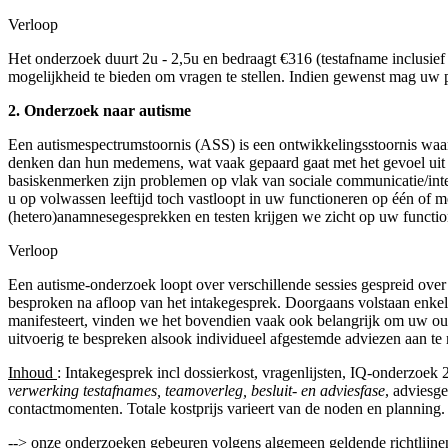
Verloop
Het onderzoek duurt 2u - 2,5u en bedraagt €316 (testafname inclusief
mogelijkheid te bieden om vragen te stellen. Indien gewenst mag uw pa
2. Onderzoek naar autisme
Een autismespectrumstoornis (ASS) is een ontwikkelingsstoornis waarbi
denken dan hun medemens, wat vaak gepaard gaat met het gevoel uit de
basiskenmerken zijn problemen op vlak van sociale communicatie/intera
u op volwassen leeftijd toch vastloopt in uw functioneren op één of
(hetero)anamnesegesprekken en testen krijgen we zicht op uw functione
Verloop
Een autisme-onderzoek loopt over verschillende sessies gespreid over 
besproken na afloop van het intakegesprek. Doorgaans volstaan enkel
manifesteert, vinden we het bovendien vaak ook belangrijk om uw oud
uitvoerig te bespreken alsook individueel afgestemde adviezen aa
n te
Inhoud
: Intakegesprek incl dossierkost, vragenlijsten, IQ-onderzo
verwerking testafnames, teamoverleg, besluit- en adviesfase
, adviesg
contactmomenten. Totale kostprijs varieert van de noden en planning.
--> onze onderzoeken gebeuren volgens algemeen geldende richtlijnen 