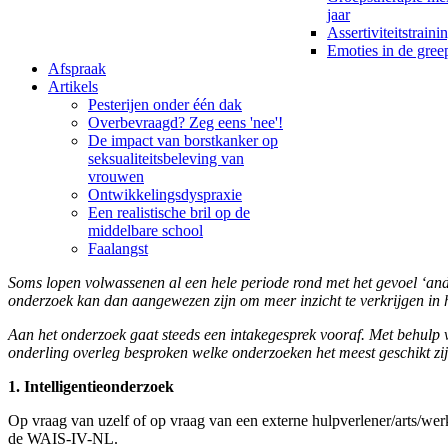
jaar
Assertiviteitstraini
Emoties in de gre
Afspraak
Artikels
Pesterijen onder één dak
Overbevraagd? Zeg eens 'nee'!
De impact van borstkanker op
seksualiteitsbeleving van
vrouwen
Ontwikkelingsdyspraxie
Een realistische bril op de
middelbare school
Faalangst
Soms lopen volwassenen al een hele periode rond met het gevoel ‘ande
onderzoek kan dan aangewezen zijn om meer inzicht te verkrijgen in h
Aan het onderzoek gaat steeds een intakegesprek vooraf. Met behulp v
onderling overleg besproken welke onderzoeken het meest geschikt zi
1. Intelligentieonderzoek
Op vraag van uzelf of op vraag van een externe hulpverlener/arts/we
de WAIS-IV-NL.