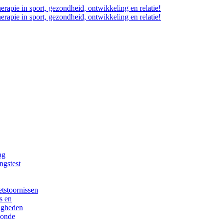
ng
ngstest
tstoornissen
s en
igheden
zonde