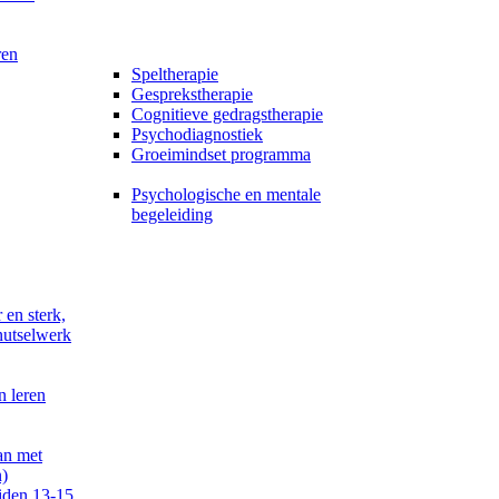
ren
Speltherapie
Gesprekstherapie
Cognitieve gedragstherapie
Psychodiagnostiek
Groeimindset programma
Psychologische en mentale
begeleiding
 en sterk,
nutselwerk
n leren
an met
)
iden 13-15