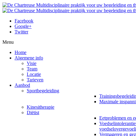
Facebook
Google+
Twitter
Menu
Home
Algemene info
Visie
Team
Locatie
Tarieven
Aanbod
Sportbegeleiding
Trainingsbegeleidi
Maximale inspanni
Kinesitherapie
Diëtist
Eetproblemen en ee
Voedselintolerantie
voedselovergevoel
Vermageren en ge