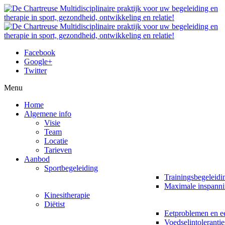
Facebook
Google+
Twitter
Menu
Home
Algemene info
Visie
Team
Locatie
Tarieven
Aanbod
Sportbegeleiding
Trainingsbegeleidi
Maximale inspanni
Kinesitherapie
Diëtist
Eetproblemen en ee
Voedselintolerantie