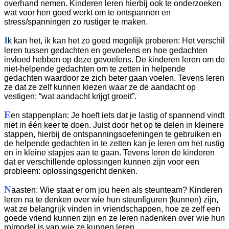
overhand nemen. Kinderen leren hierbij ook te onderzoeken
wat voor hen goed werkt om te ontspannen en
stress/spanningen zo rustiger te maken.
I
k kan het, ik kan het zo goed mogelijk proberen: Het verschil
leren tussen gedachten en gevoelens en hoe gedachten
invloed hebben op deze gevoelens. De kinderen leren om de
niet-helpende gedachten om te zetten in helpende
gedachten waardoor ze zich beter gaan voelen. Tevens leren
ze dat ze zelf kunnen kiezen waar ze de aandacht op
vestigen: “wat aandacht krijgt groeit”.
E
en stappenplan: Je hoeft iets dat je lastig of spannend vindt
niet in één keer te doen. Juist door het op te delen in kleinere
stappen, hierbij de ontspanningsoefeningen te gebruiken en
de helpende gedachten in te zetten kan je leren om het rustig
en in kleine stapjes aan te gaan. Tevens leren de kinderen
dat er verschillende oplossingen kunnen zijn voor een
probleem: oplossingsgericht denken.
N
aasten: Wie staat er om jou heen als steunteam? Kinderen
leren na te denken over wie hun steunfiguren (kunnen) zijn,
wat ze belangrijk vinden in vriendschappen, hoe ze zelf een
goede vriend kunnen zijn en ze leren nadenken over wie hun
rolmodel is van wie ze kunnen leren.