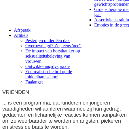
gewichtsproblemen
Groepstherapie me
jaar
Assertiviteitstraini
Emoties in de gre
Afspraak
Artikels
Pesterijen onder één dak
Overbevraagd? Zeg eens 'nee'!
De impact van borstkanker op
seksualiteitsbeleving van
vrouwen
Ontwikkelingsdyspraxie
Een realistische bril op de
middelbare school
Faalangst
VRIENDEN
... is een programma, dat kinderen en jongeren
vaardigheden wil aanleren waarmee zij hun gedrag,
gedachten en lichamelijke reacties kunnen aanpakken
om zo weerbaarder te worden en angsten, piekeren
en stress de baas te worden.