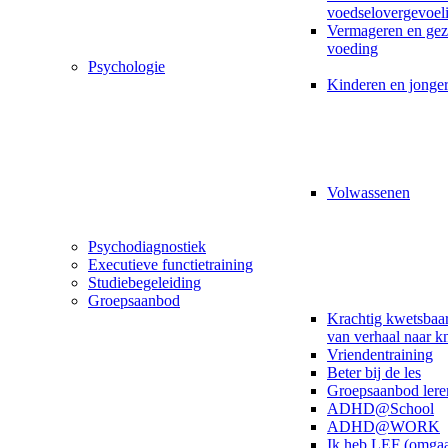
voedselovergevoel
Vermageren en ge
voeding
Psychologie
Kinderen en jonge
Volwassenen
Psychodiagnostiek
Executieve functietraining
Studiebegeleiding
Groepsaanbod
Krachtig kwetsbaar
van verhaal naar k
Vriendentraining
Beter bij de les
Groepsaanbod lere
ADHD@School
ADHD@WORK
Ik heb LEF (omga