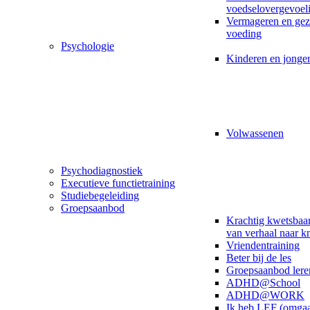
voedselovergevoel
Vermageren en ge
voeding
Psychologie
Kinderen en jonge
Volwassenen
Psychodiagnostiek
Executieve functietraining
Studiebegeleiding
Groepsaanbod
Krachtig kwetsbaar
van verhaal naar k
Vriendentraining
Beter bij de les
Groepsaanbod lere
ADHD@School
ADHD@WORK
Ik heb LEF (omga