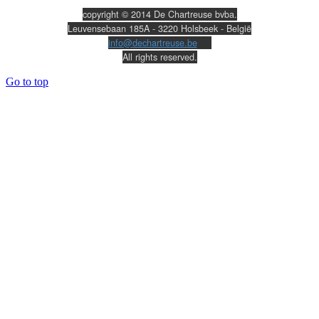
copyright © 2014 De Chartreuse bvba.
Leuvensebaan 185A - 3220 Holsbeek - België
info@dechartreuse.be
All rights reserved.
Go to top