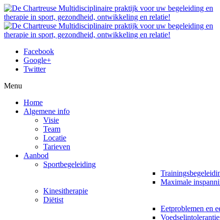
Facebook
Google+
Twitter
Menu
Home
Algemene info
Visie
Team
Locatie
Tarieven
Aanbod
Sportbegeleiding
Trainingsbegeleidi
Maximale inspanni
Kinesitherapie
Diëtist
Eetproblemen en ee
Voedselintolerantie