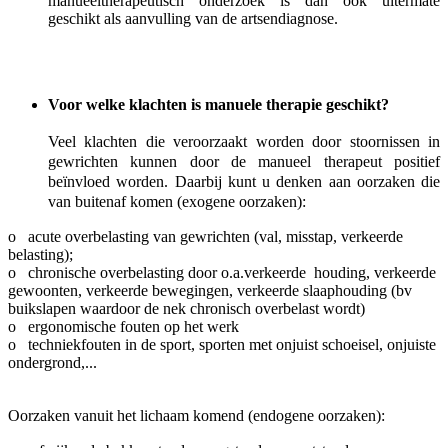
manueeltherapeutisch onderzoek is dan ook uitermate
geschikt als aanvulling van de artsendiagnose.
Voor welke klachten is manuele therapie geschikt?
Veel klachten die veroorzaakt worden door stoornissen in
gewrichten kunnen door de manueel therapeut positief
beïnvloed worden.
Daarbij kunt u denken aan o
orzaken die
van buitenaf komen (exogene oorzaken):
o acute overbelasting van gewrichten (val, misstap, verkeerde
belasting);
o chronische overbelasting door o.a.verkeerde houding, verkeerde
gewoonten, verkeerde bewegingen, verkeerde slaaphouding (bv
buikslapen waardoor de nek chronisch overbelast wordt)
o ergonomische fouten op het werk
o techniekfouten in de sport, sporten met onjuist schoeisel, onjuiste
ondergrond,...
Oorzaken vanuit het lichaam komend (endogene oorzaken):