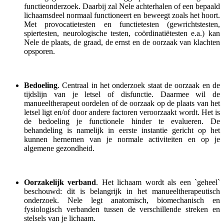
functieonderzoek. Daarbij zal Nele achterhalen of een bepaald
lichaamsdeel normaal functioneert en beweegt zoals het hoort.
Met provocatietesten en functietesten (gewrichtstesten,
spiertesten, neurologische testen, coördinatiëtesten e.a.) kan
Nele de plaats, de graad, de ernst en de oorzaak van klachten
opsporen.
Bedoeling
. Centraal in het onderzoek staat de oorzaak en de
tijdslijn van je letsel of disfunctie. Daarmee wil de
manueeltherapeut oordelen of de oorzaak op de plaats van het
letsel ligt en/of door andere factoren veroorzaakt wordt. Het is
de bedoeling je functionele hinder te evalueren. De
behandeling is namelijk in eerste instantie gericht op het
kunnen hernemen van je normale activiteiten en op je
algemene gezondheid.
Oorzakelijk verband
. Het lichaam wordt als een `geheel`
beschouwd: dit is belangrijk in het manueeltherapeutisch
onderzoek. Nele legt anatomisch, biomechanisch en
fysiologisch verbanden tussen de verschillende streken en
stelsels van je lichaam.