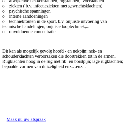
o afwijkende bekkenstanden, rugstanden, voetstanden
o ziekten ( b.v. infectieziekten met gewrichtsklachten)
o psychische spanningen
o interne aandoeningen
o techniekfouten in de sport, b.v. onjuiste uitvoering van
technische handelingen, onjuiste looptechniek,....
o onvoldoende concentratie
Dit kan als mogelijk gevolg hoofd - en nekpijn; nek- en
schouderklachten veroorzaken die doortrekken tot in de armen.
Rugklachten hoog in de rug met rib- en borstpijn; lage rugklachten;
bepaalde vormen van duizeligheid enz…enz...
Maak nu uw afspraak