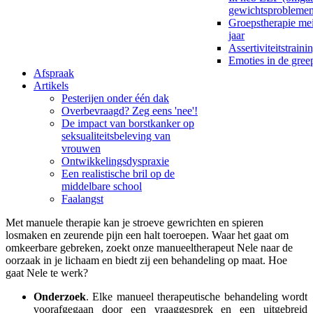
gewichtsproblemen
Groepstherapie me
jaar
Assertiviteitstraini
Emoties in de gre
Afspraak
Artikels
Pesterijen onder één dak
Overbevraagd? Zeg eens 'nee'!
De impact van borstkanker op
seksualiteitsbeleving van
vrouwen
Ontwikkelingsdyspraxie
Een realistische bril op de
middelbare school
Faalangst
Met manuele therapie kan je stroeve gewrichten en spieren
losmaken en zeurende pijn een halt toeroepen. Waar het gaat om
omkeerbare gebreken, zoekt onze manueeltherapeut Nele naar de
oorzaak in je lichaam en biedt zij een behandeling op maat. Hoe
gaat Nele te werk?
Onderzoek
. Elke manueel therapeutische behandeling wordt
voorafgegaan door een vraaggesprek en een uitgebreid