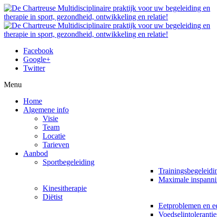
Facebook
Google+
Twitter
Menu
Home
Algemene info
Visie
Team
Locatie
Tarieven
Aanbod
Sportbegeleiding
Trainingsbegeleidi
Maximale inspanni
Kinesitherapie
Diëtist
Eetproblemen en ee
Voedselintolerantie