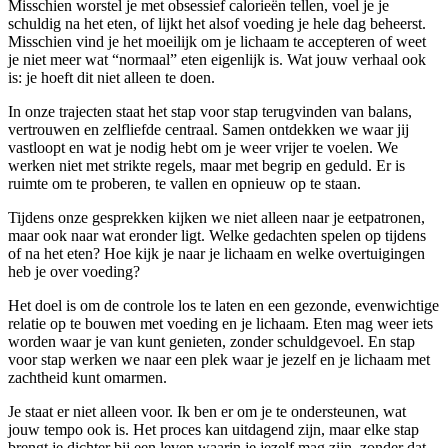
Misschien worstel je met obsessief calorieën tellen, voel je je
schuldig na het eten, of lijkt het alsof voeding je hele dag beheerst.
Misschien vind je het moeilijk om je lichaam te accepteren of weet
je niet meer wat “normaal” eten eigenlijk is. Wat jouw verhaal ook
is: je hoeft dit niet alleen te doen.
In onze trajecten staat het stap voor stap terugvinden van balans,
vertrouwen en zelfliefde centraal. Samen ontdekken we waar jij
vastloopt en wat je nodig hebt om je weer vrijer te voelen. We
werken niet met strikte regels, maar met begrip en geduld. Er is
ruimte om te proberen, te vallen en opnieuw op te staan.
Tijdens onze gesprekken kijken we niet alleen naar je eetpatronen,
maar ook naar wat eronder ligt. Welke gedachten spelen op tijdens
of na het eten? Hoe kijk je naar je lichaam en welke overtuigingen
heb je over voeding?
Het doel is om de controle los te laten en een gezonde, evenwichtige
relatie op te bouwen met voeding en je lichaam. Eten mag weer iets
worden waar je van kunt genieten, zonder schuldgevoel. En stap
voor stap werken we naar een plek waar je jezelf en je lichaam met
zachtheid kunt omarmen.
Je staat er niet alleen voor. Ik ben er om je te ondersteunen, wat
jouw tempo ook is. Het proces kan uitdagend zijn, maar elke stap
brengt je dichter bij een leven waarin je jezelf mag zijn, zonder dat