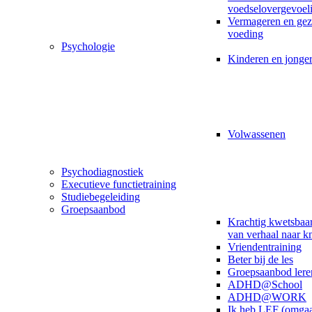
voedselovergevoel
Vermageren en ge
voeding
Psychologie
Kinderen en jonge
Volwassenen
Psychodiagnostiek
Executieve functietraining
Studiebegeleiding
Groepsaanbod
Krachtig kwetsbaar
van verhaal naar k
Vriendentraining
Beter bij de les
Groepsaanbod lere
ADHD@School
ADHD@WORK
Ik heb LEF (omga