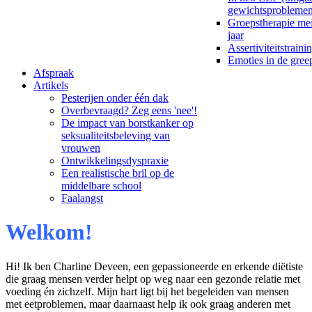
gewichtsproblemen
Groepstherapie me
jaar
Assertiviteitstraini
Emoties in de gre
Afspraak
Artikels
Pesterijen onder één dak
Overbevraagd? Zeg eens 'nee'!
De impact van borstkanker op
seksualiteitsbeleving van
vrouwen
Ontwikkelingsdyspraxie
Een realistische bril op de
middelbare school
Faalangst
Welkom!
Hi! Ik ben Charline Deveen, een gepassioneerde en erkende diëtiste
die graag mensen verder helpt op weg naar een gezonde relatie met
voeding én zichzelf. Mijn hart ligt bij het begeleiden van mensen
met eetproblemen, maar daarnaast help ik ook graag anderen met