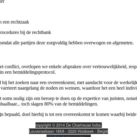
ter
an een rechtzaak
rocedures bij de rechtbank
omdat alle partijen deze zorgvuldig hebben overwogen en afgemeten.
conflict, overlopen we enkele afspraken over vertrouwelijkheid, respec
 in een bemiddelingsprotocol.
 bij het zoeken naar een overeenkomst, met aandacht voor de werkelijke
 varrieert naargelang de noden en wensen, waardoor het een heel individ
soms nodig zijn om beroep te doen op de expertice van juristen, notari
haalbaar... toch slagen 80% van de bemiddelingen.
n bepaald, doel hierbij is tot een overeenkomst te komen waarbij beide
copyright © 2014 De Chartreuse bvba.
Leuvensebaan 185A - 3220 Holsbeek - België