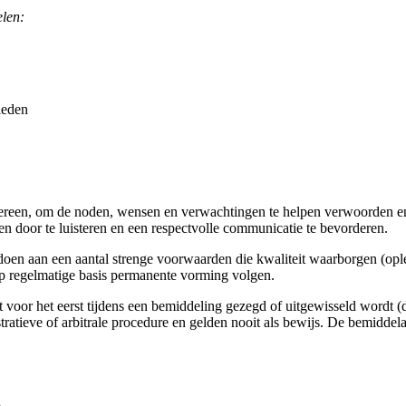
elen:
leden
iedereen, om de noden, wensen en verwachtingen te helpen verwoorden en 
ellen door te luisteren en een respectvolle communicatie te bevorderen.
en aan een aantal strenge voorwaarden die kwaliteit waarborgen (ople
op regelmatige basis permanente vorming volgen.
t voor het eerst tijdens een bemiddeling gezegd of uitgewisseld wordt 
tratieve of arbitrale procedure en gelden nooit als bewijs. De bemidde