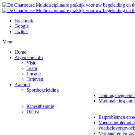
Facebook
Google+
Twitter
Menu
Home
Algemene info
Visie
Team
Locatie
Tarieven
Aanbod
Sportbegeleiding
Trainingsbegeleidi
Maximale inspanni
Kinesitherapie
Diëtist
Eetproblemen en ee
Voedselintolerantie
voedselovergevoel
Vermageren en ge