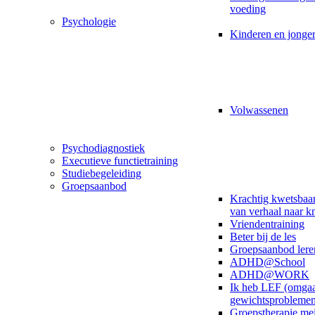
voeding
Psychologie
Kinderen en jonge
Volwassenen
Psychodiagnostiek
Executieve functietraining
Studiebegeleiding
Groepsaanbod
Krachtig kwetsbaar
van verhaal naar k
Vriendentraining
Beter bij de les
Groepsaanbod lere
ADHD@School
ADHD@WORK
Ik heb LEF (omga
gewichtsproblemen
Groepstherapie me