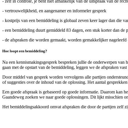
- zelf in controle, je bent niet afhankelijk van de uitspraak van de rech
- vertrouwelijkheid, en aangenamer en informeler gesprek
- kostprijs van een bemiddeling is globaal zeven keer lager dan die v
- een bemiddeling duurt gemiddeld 83 dagen, een stuk korter dan de p
- de afspraken die worden gemaakt, worden gemakkelijker nageleefd 
Hoe loopt een bemiddeling?
Na een kennismakingsgesprek bespreken jullie de onderwerpen van het 
gaan met de opstart van de bemiddeling, leggen we de afspraken vast
Door middel van gesprek worden vervolgens alle partijen ondersteund
of suggesties over de inhoud van de oplossing. Het aantal gesprekken
Een goede afspraak is gebaseerd op goede informatie. Daarom kan het 
Gaandeweg zoeken we naar goede oplossingen. Dit lijkt misschien on
Het bemiddelingsakkoord omvat afspraken die door de partijen zelf zij