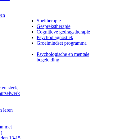
ren
Speltherapie
Gesprekstherapie
Cognitieve gedragstherapie
Psychodiagnostiek
Groeimindset programma
Psychologische en mentale
begeleiding
 en sterk,
nutselwerk
n leren
an met
)
iden 13-15