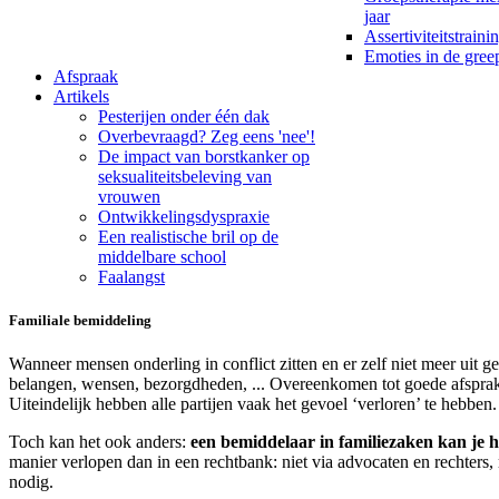
jaar
Assertiviteitstraini
Emoties in de gre
Afspraak
Artikels
Pesterijen onder één dak
Overbevraagd? Zeg eens 'nee'!
De impact van borstkanker op
seksualiteitsbeleving van
vrouwen
Ontwikkelingsdyspraxie
Een realistische bril op de
middelbare school
Faalangst
Familiale bemiddeling
Wanneer mensen onderling in conflict zitten en er zelf niet meer uit g
belangen, wensen, bezorgdheden, ... Overeenkomen tot goede afsprake
Uiteindelijk hebben alle partijen vaak het gevoel ‘verloren’ te hebben.
Toch kan het ook anders:
een bemiddelaar in familiezaken kan je hel
manier verlopen dan in een rechtbank: niet via advocaten en rechters
nodig.