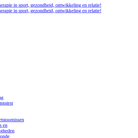
ng
ngstest
tstoornissen
s en
igheden
zonde